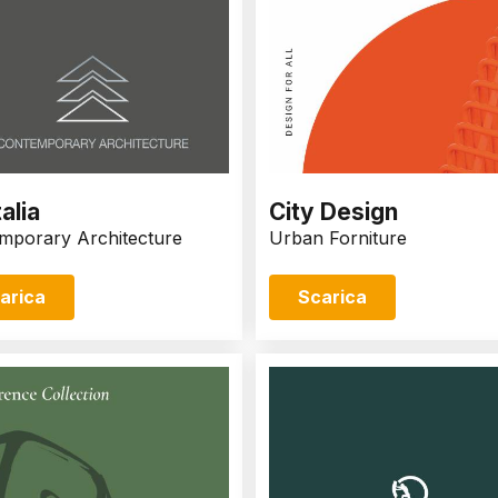
talia
City Design
mporary Architecture
Urban Forniture
arica
Scarica