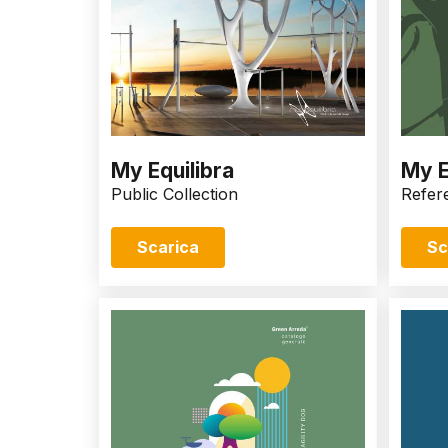
My Equilibra
My E
Public Collection
Refer
Scarica
Sc