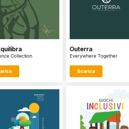
quilibra
Outerra
ence Collection
Everywhere Together
arica
Scarica