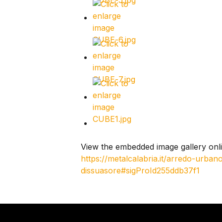
View the embedded image gallery onli
https://metalcalabria.it/arredo-urba
dissuasore#sigProId255ddb37f1