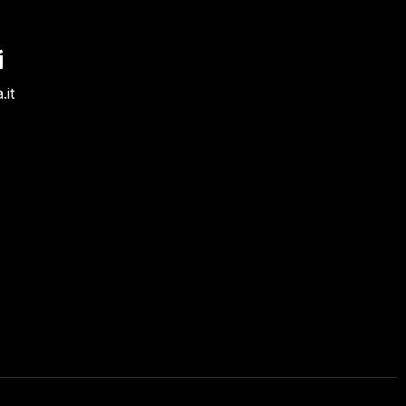
i
.it